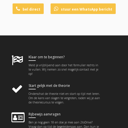
bel direct
stuur een WhatsApp bericht
Klaar om te beginnen?
Meld je vrijblijvend aan door het formulier rechts in
te vullen. Wij nemen zo snel mogelijk contact met je
op!
Start gelijk met de theorie
Onderschat de theorie niet en start op tijd met leren.
Om de kans van slagen te vergroten, raden wij je aan
de theoriecursus te volgen.
Rijbewijs aanvragen
Ben je nog geen 18 en doe je mee aan 2toDrive?
Vraag dan op tijd de begeleiderspas aan. Dan kun je